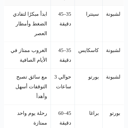
لشبونة
سينترا
35–45
ابدأ مبكرًا لتفادي
دقيقة
الضغط وأمطار
العصر
لشبونة
كاسكايس
35–45
الغروب ممتاز في
دقيقة
الأيام الصافية
لشبونة
بورتو
حوالي 3
مع سائق تصبح
ساعات
التوقفات أسهل
وأهدأ
بورتو
براغا
45–60
رحلة يوم واحد
دقيقة
ممتازة