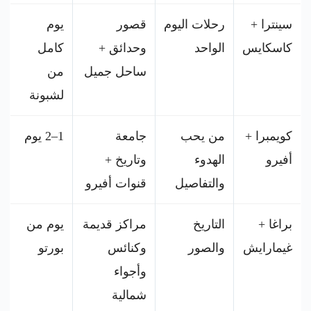
سينترا +
رحلات اليوم
قصور
يوم
كاسكايس
الواحد
وحدائق +
كامل
ساحل جميل
من
لشبونة
كويمبرا +
من يحب
جامعة
1–2 يوم
أفيرو
الهدوء
وتاريخ +
والتفاصيل
قنوات أفيرو
براغا +
التاريخ
مراكز قديمة
يوم من
غيمارايش
والصور
وكنائس
بورتو
وأجواء
شمالية