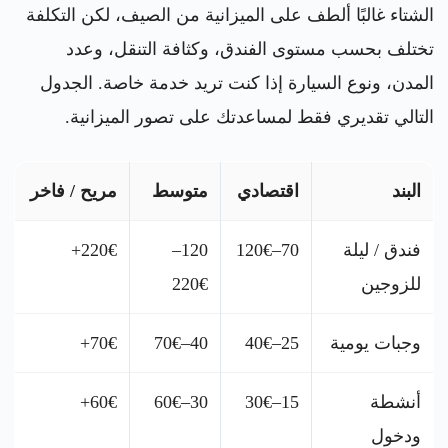
الشتاء غالبًا ألطف على الميزانية من الصيف، لكن التكلفة
تختلف بحسب مستوى الفندق، وكثافة التنقل، وعدد
المدن، ونوع السيارة إذا كنت تريد خدمة خاصة. الجدول
التالي تقديري فقط لمساعدتك على تصور الميزانية.
البند
اقتصادي
متوسط
مريح / فاخر
فندق / ليلة
70–120€
120–
220€+
للزوجين
220€
وجبات يومية
25–40€
40–70€
70€+
أنشطة
15–30€
30–60€
60€+
ودخول