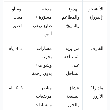
الألينتيجو
الهدوء
مدينة
يوم أو
(إيفورا)
والمطاعم
مسوّرة +
مبيت
والتاريخ
طابع ريفي
قصير
أنيق
الغارف
من يريد
مسارات
2–4 أيام
شتاء أخف
بحرية
على
وشواطئ
الساحل
بدون زحمة
ماديرا /
عشاق
مناظر
3–6 أيام
الأزور
الطبيعة
مرتفعات
والجزر
ومسارات