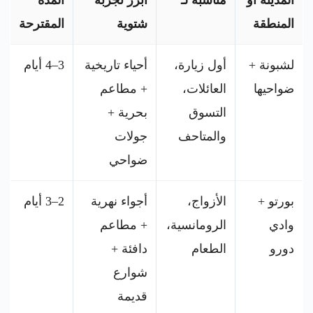
المنطقة
شتوية
المقترحة
لشبونة +
أول زيارة،
أحياء تاريخية
3–4 أيام
ضواحيها
العائلات،
+ مطاعم
التسوق
بحرية +
والمتاحف
جولات
ضواحي
بورتو +
الأزواج،
أجواء نهرية
2–3 أيام
وادي
الرومانسية،
+ مطاعم
دورو
الطعام
دافئة +
شوارع
قديمة