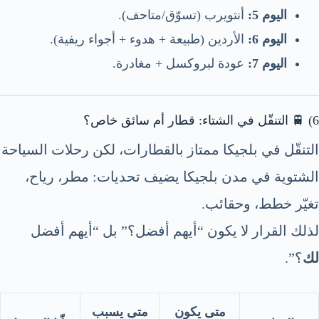
اليوم 5:
أنتويرب (تسوّق/متاحف).
اليوم 6:
الأردين (طبيعة + هدوء + أجواء ريفية).
اليوم 7:
عودة لبروكسل + مغادرة.
6) 🚆 التنقّل في الشتاء: قطار أم سائق خاص؟
التنقّل في بلجيكا ممتاز بالقطارات، لكن رحلات السياحة
الشتوية في مدن بلجيكا يضيف تحديات: مطر، رياح،
تغيّر خطط، وحقائب.
لذلك القرار لا يكون “أيهم أفضل؟” بل “أيهم أفضل
لك
؟”.
متى يكون
متى يسبب