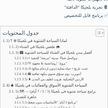
🍫 تجربة بلجيكا “الدافئة”
✅ برنامج قابل للتخصيص
جدول المحتويات
1) لماذا السياحة الشتوية في بلجيكا ❄️ ؟
2) طقس بلجيكا في الشتاء 🌧️
3) 🏙️ أفضل مدن بلجيكا في الشتاء للسياحة الشتوية
3.1) ⭐ بروكسل شتاءً: مدينة “مريحة” للتنفيذ
3.2) 💛 بروج: “رومانسية بلا مجهود”
3.3) 🎨 غنت: تاريخ + حياة محلية (بدون ازدحام مبالغ)
3.4) 🛍️ أنتويرب: يوم تسوّق شتوي بنكهة ثقافية
3.5) 🌲 الأردين البلجيكية: هروب لطيف من المدن
4) 🎄 السياحة الشتوية الأسواق والفعاليات في بلجيكا
5) 🗺️ برامج سياحة شتوية في بلجيكا (3 / 5 / 7 أيام) —
جاهزة للتعديل
5.1) برنامج 3 أيام: “الأساسيات بدون ضغط”
5.2) برنامج 5 أيام: “مدن + يوم رومانسية”