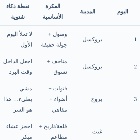
الفكرة
نقطة ذكاء
اليوم
المدينة
الأساسية
شتوية
وصول +
لا تملأ اليوم
1
بروكسل
جولة خفيفة
الأول
متاحف +
اجعل الداخل
2
بروكسل
تسوق
وقت البرد
قنوات +
مشي
3
بروج
أضواء +
بطيء… هذا
مقاهي
هو السر
قلعة/تاريخ +
احجز عشاء
4
غنت
مطاعم
مبكر