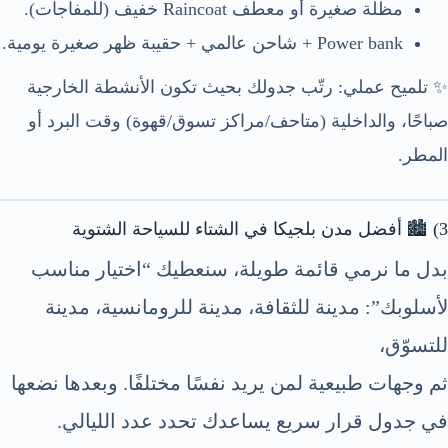
مظلة صغيرة أو معطف Raincoat خفيف (للمفاجآت).
Power bank + شاحن عالمي + حقيبة ظهر صغيرة يومية.
✨ تلميح عملي: رتّب جدولك بحيث تكون الأنشطة الخارجية
صباحًا، والداخلية (متاحف/مراكز تسوق/قهوة) وقت البرد أو
المطر.
3) 🏙️ أفضل مدن بلجيكا في الشتاء للسياحة الشتوية
بدل ما نرمي قائمة طويلة، سنعطيك “اختيار مناسب
لأسلوبك”: مدينة للثقافة، مدينة للرومانسية، مدينة
للتسوّق،
ثم وجهات طبيعية لمن يريد نفسًا مختلفًا. وبعدها نضعها
في جدول قرار سريع يساعدك تحدد عدد الليالي.