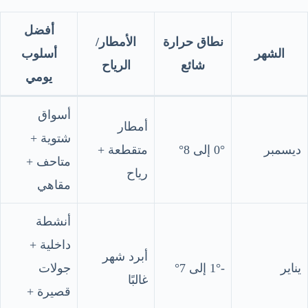
أفضل
نطاق حرارة
الأمطار/
الشهر
أسلوب
شائع
الرياح
يومي
أسواق
أمطار
شتوية +
ديسمبر
0° إلى 8°
متقطعة +
متاحف +
رياح
مقاهي
أنشطة
داخلية +
أبرد شهر
يناير
-1° إلى 7°
جولات
غالبًا
قصيرة +