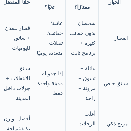
الخيار
حلّنا المفضل
ممتازًا؟
تعبًا؟
شخصان
عائلة/
قطار للمدن
بدون حقائب
حقائب/
القطار
+ سائق
كثيرة +
تنقلات
لليوميات
برنامج ثابت
متعددة يوميًا
عائلة +
سائق
إذا جدولك
تسوق +
للانتقالات +
سائق خاص
مدينة واحدة
مرونة +
جولات داخل
فقط
راحة
المدينة
أغلب
أفضل توازن
مزيج ذكي
الرحلات
—
تكلفة/راحة