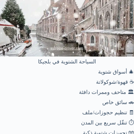
السياحة الشتوية في بلجيكا
🎄 أسواق شتوية
☕ قهوة/شوكولاتة
🏛️ متاحف وممرات دافئة
🚗 سائق خاص
🧾 تنظيم حجوزات/ملف
⏱️ تنقّل سريع بين المدن
🧤 تجهيزات شتوية ذكية