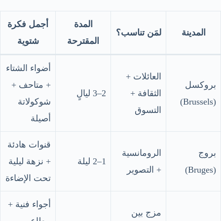
المدة
أجمل فكرة
المدينة
لمَن تناسب؟
المقترحة
شتوية
أضواء الشتاء
العائلات +
بروكسل
+ متاحف +
الثقافة +
2–3 ليالٍ
(Brussels)
شوكولاتة
التسوق
أصيلة
قنوات هادئة
بروج
الرومانسية
1–2 ليلة
+ نزهة ليلية
(Bruges)
+ التصوير
تحت الإضاءة
أجواء فنية +
مزج بين
مطاعم