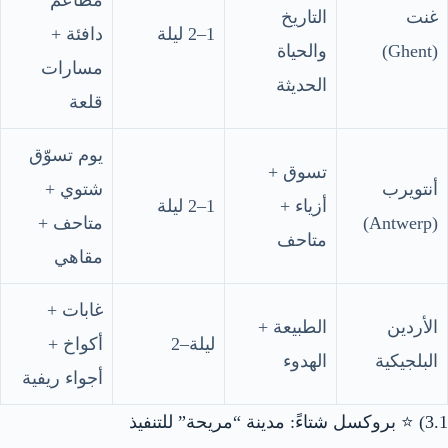
غنت
التاريخ
1–2 ليلة
دافئة +
(Ghent)
والحياة
مسارات
الحديثة
قلعة
يوم تسوّق
تسوق +
أنتويرب
شتوي +
أزياء +
1–2 ليلة
(Antwerp)
متاحف +
متاحف
مقاهي
غابات +
الأردين
الطبيعة +
ليلة–2
أكواخ +
البلجيكية
الهدوء
أجواء ريفية
3.1) ⭐ بروكسل شتاءً: مدينة “مريحة” للتنفيذ