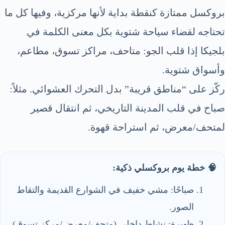
بروكسل ممتازة كنقطة بداية لأنها مركزية، وفيها كل ما
تحتاجه لقضاء سياحة شتوية بكل معنى الكلمة في
بلجيكا إذا قلب الجو: متاحف، مراكز تسوق، مطاعم،
وأسواق شتوية.
ركّز على “مناطق قريبة” بدل التحرك العشوائي. مثلاً:
صباح في قلب المدينة التاريخي، ثم انتقال قصير
لمتحف/معرض، ثم استراحة قهوة.
🧠 خطة يوم بروكسلي ذكية:
صباحًا: مشي خفيف في الشوارع القديمة والتقاط
الصور.
ظهيرة: نشاط داخلي (متحف/معرض/مركز تسوق)