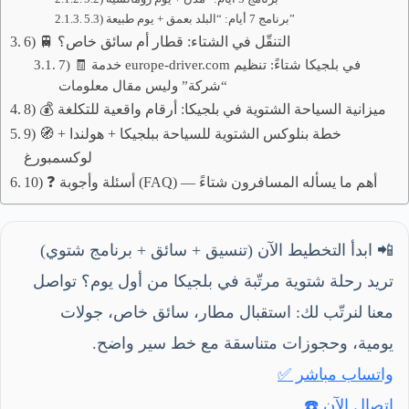
5.3) برنامج 7 أيام: “البلد بعمق + يوم طبيعة”
6) 🚆 التنقّل في الشتاء: قطار أم سائق خاص؟
7) 🧾 خدمة europe-driver.com في بلجيكا شتاءً: تنظيم
“شركة” وليس مقال معلومات
8) 💰 ميزانية السياحة الشتوية في بلجيكا: أرقام واقعية للتكلغة
9) 🧭 خطة بنلوكس الشتوية للسياحة ببلجيكا + هولندا +
لوكسمبورغ
10) ❓ أسئلة وأجوبة (FAQ) — أهم ما يسأله المسافرون شتاءً
📲 ابدأ التخطيط الآن (تنسيق + سائق + برنامج شتوي)
تريد رحلة شتوية مرتّبة في بلجيكا من أول يوم؟ تواصل
معنا لنرتّب لك: استقبال مطار، سائق خاص، جولات
يومية، وحجوزات متناسقة مع خط سير واضح.
واتساب مباشر ✅
اتصال الآن ☎️