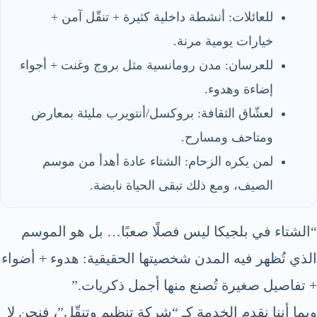
للعائلات: أنشطة داخلية كثيرة + تنقّل آمن +
خيارات يومية مرنة.
للعرسان: مدن رومانسية مثل بروج وغنت + أجواء
إضاءة وهدوء.
لعشّاق الثقافة: بروكسل/أنتويرب مليئة بمعارض
ومتاحف ومسارح.
لمن يكره الزحام: الشتاء عادة أهدأ من موسم
الصيف، ومع ذلك تبقى الحياة نابضة.
“الشتاء في بلجيكا ليس فصلًا صعبًا… بل هو الموسم
الذي تُظهر فيه المدن شخصيتها الحقيقية: هدوء + أضواء
+ تفاصيل صغيرة تُصنع منها أجمل ذكريات.”
وبما أننا نقدم الخدمة كـ “شركة تنظيم وتنقّل”، فنحن لا