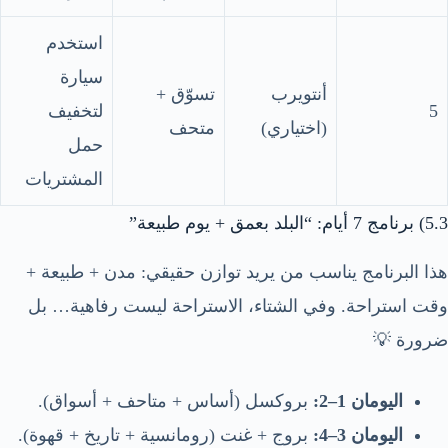
استخدم
سيارة
أنتويرب
تسوّق +
5
لتخفيف
(اختياري)
متحف
حمل
المشتريات
5.3) برنامج 7 أيام: “البلد بعمق + يوم طبيعة”
هذا البرنامج يناسب من يريد توازن حقيقي: مدن + طبيعة +
وقت استراحة. وفي الشتاء، الاستراحة ليست رفاهية… بل
ضرورة 💡
اليومان 1–2:
بروكسل (أساس + متاحف + أسواق).
اليومان 3–4:
بروج + غنت (رومانسية + تاريخ + قهوة).