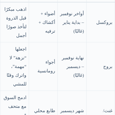
اذهب مبكرًا
أواخر نوفمبر
أضواء +
قبل الذروة
بروكسل
– بداية يناير
أكشاك +
لتأخذ صورًا
(غالبًا)
ترفيه
أجمل
اجعلها
نهاية نوفمبر
“نزهة” لا
أجواء
بروج
– ديسمبر
“مهمة”،
رومانسية
(غالبًا)
واترك وقتًا
للمشي
ادمج السوق
مع متحف
غنت/
شهر ديسمبر
طابع محلي
قريب