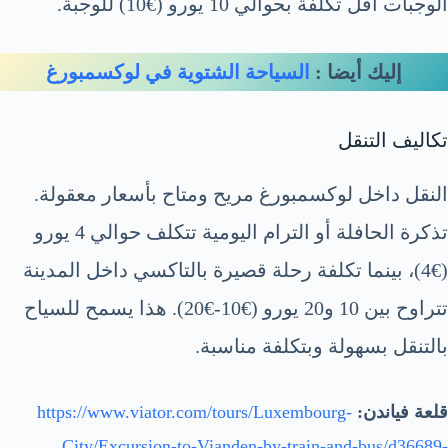
الوجبات أقل تكلفة بحوالي 10 يورو (€10) للوجبة.
إليك أيضا :
السياحة الشتوية في لوكسمبورغ
تكاليف التنقل
النقل داخل لوكسمبورغ مريح ومتاح بأسعار معقولة.
تذكرة الحافلة أو الترام اليومية تتكلف حوالي 4 يورو
(€4)، بينما تكلفة رحلة قصيرة بالتاكسي داخل المدينة
تتراوح بين 10 و20 يورو (€10-€20). هذا يسمح للسياح
بالتنقل بسهولة وبتكلفة مناسبة.
قلعة فياندن:
https://www.viator.com/tours/Luxembourg-
City/Excursion-to-Vianden-by-train-and-bus/d36689-