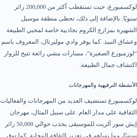
لوكسمبورغ، حيث تستقطب أكثر من 200,000 زائر
سنويًا. بالإضافة إلى ذلك، تحظى منطقة موسيل
الشهيرة بمزارع الكروم بجاذبية خاصة لمحبي الطبيعة
وعشاق النبيذ. كما يوفر وادي موليرتال، المعروف باسم
“لوزمبورغ الصغيرة”، مسارات مشي رائعة تتيح للزوار
اكتشاف جمال الطبيعة.
الأنشطة الترفيهية والمهرجانات
لوكسمبورغ تستضيف العديد من المهرجانات والفعاليات
الثقافية على مدار العام. على سبيل المثال، مهرجان
إيش سور ألزيت للموسيقى يجذب حوالي 50,000 زائر
سنويًا، مما يساهم في تعزيز الثقافة المحلية. كما توفر