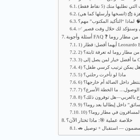
ة 📩 (انسخها وأرسلها كما هي)
ذا “التأكيد المكتوب” مهم؟ 🧠
آن وسنؤكد لك خلال وقت قصير
المواصلات من مطار روما
 من مطار روما له تعرفة ثابتة؟
) هل يمكن ترتيب كرسي طفل؟
5) ماذا لو تأخرت رحلتي؟
 ينتظر داخل الصالة أم خارجها؟
بعد الوصول… ما الخطة الأسرع؟
شرح بالعربي—هل توفرون ذلك؟
سائق” داخل إيطاليا بعد روما؟
يه المسافرون في مطار روما؟
خلاصة عملية 🎯: ماذا تختار الآن؟
ل مضمون — استقبال + توصيل