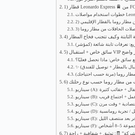
ة الثابتة وكيف تتجنب فخاخ المطار
بال بالمطار + توصيل للفندق)
لات من مطار روما حسب نوع رحلتك
ركة” 🧾: توثيق + شفافية + راحة