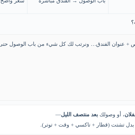
اضح مسبقًا
باب الوصول → الفندق مباشرة

ى واتساب الآن وحدد: رقم الرحلة + عدد الأشخاص + عنوان ا
—
بعد منتصف الليل
، أو وصولك
طفل
غالبًا “الأوفر” فعليًا هو النقل الخاص؛ ل