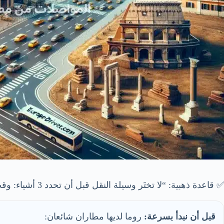
✅ قاعدة ذهبية: “لا تختَر وسيلة النقل قبل أن تحدد 3 أشياء: وقت الوصول ⏰، حجم الحقائب 🧳، ومكان الفندق 🏨” — بعدها سيصبح القرار واضحًا جدًا.
قبل أن نبدأ بسرعة:
روما لديها مطاران شائعان: