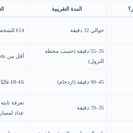
؟
المدة التقريبية
ال
حوالي 32 دقيقة
€14 للشخص (تذكرة مفردة)
35–55 دقيقة (حسب محطة
أقل من Leonardo غالبًا
النزول)
45–90 دقيقة (ازدحام)
€6–€8 غالبًا
تعرفة ثابتة
35–70 دقيقة
عداد لمسار