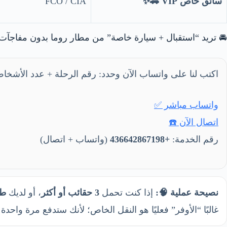
FCO / CIA
سائق خاص VIP 🚗✨
 تريد “استقبال + سيارة خاصة” من مطار روما بدون مفاجآت؟
لفندق… ونرتب لك كل شيء من باب الوصول حتى باب الفندق.
واتساب مباشر ✅
اتصال الآن ☎️
(واتساب + اتصال)
+436642867198
رقم الخدمة:
ان
، أو لديك
3 حقائب أو أكثر
إذا كنت تحمل
نصيحة عملية 🧠:
أنك ستدفع مرة واحدة بدل تشتت (قطار + تاكسي + وقت + توتر).