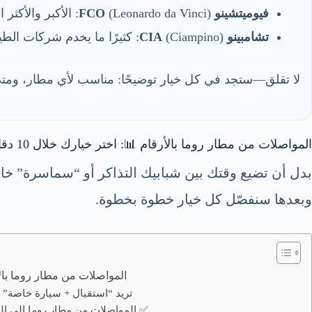
فيوميتشينو FCO
(Leonardo da Vinci): الأكبر والأكثر استخدامًا للرحلات الدولية.
تشامبينو CIA
(Ciampino): كثيرًا ما يخدم شركات الطيران الاقتصادية وبعض الرحلات الأوروبية.
لا تقلق—ستجد في كل خيار توضيحًا: مناسب لأي مطار، ومتى
المواصلات من مطار روما بالأرقام 📊: اختر خيارك خلال 10 دقائق
بدل أن تضيع وقتك بين شبابيك التذاكر أو “سماسرة” خا
وبعدها سنفصّل كل خيار خطوة بخطوة.
المواصلات من مطار روما بالأرقام
🚘 تريد “استقبال + سيارة خاصة
المواصلات من مطار روما إلى الفندق: 3 أسئلة تحسم القرار فورًا ✅