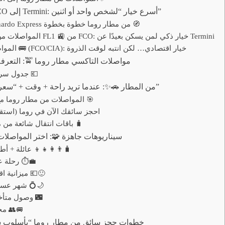
1) قطار Leonardo Express 🚆 من FCO إلى Termini: أسرع خيار “لشخص واحد أو اثنين”
خطوات استخدام مواصلات Leonardo Express من مطار روما خطوة بخطوة 🧭
2) المواصلات من مطار روما بالقطار الإقليمي FL1 🚉 من FCO: خيار ذكي لمن يسكن بعيدًا عن Termini
3) المواصلات الحافلات من مطار روما 🚌 (FCO/CIA): خيار اقتصادي… لكن انتبه لوقت الذروة
4) مواصلات التاكسي مطار روما 🚖: التعرف
جدول سريع: تعرفات ثابتة شائعة (كمؤشر) 💶
5) سائق خاص + استقبال VIP من المطار 🚗✨: عندما تريد راحة + وقت + “سعر واضح”
المواصلات من مطار روما مع سائق خاص: ماذا تحصل فعليًا؟ 🎯
✨ احجز سائقك الآن في روما (استق
باقات انتقال شائعة من مطار روما (مرنة حسب احتياجك) 🧳
6) سيناريوهات جاهزة 🧩: اختر المواص
سيناريو (A): عائلة + أطفال + حقائب كثيرة 👨‍👩‍👧‍👦🧳
سيناريو (B): رحلة عمل + اجتماع قريب ⏱️💼
سيناريو (C): ميزانية اقتصادية + وقت مرن 💶🙂
سيناريو (D): شهر عسل / تجربة رومانسية 💍🌙
سيناريو (E): وصول متأخر بعد منتصف الليل 🌃
سيناريو (F): مجموعة 5–8 أشخاص 👥🚐
7) خطوات حجز سائق من مطار روما “بأسلوب ش