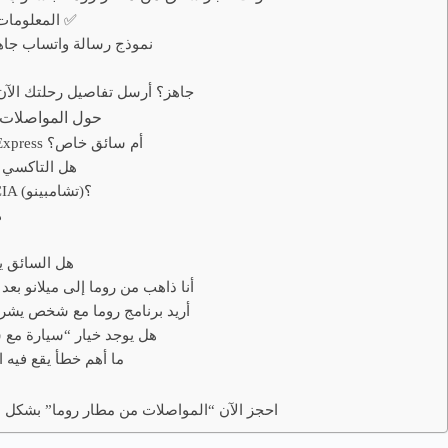
المعلومات التي نطلبها منك (5 نقاط فقط) ✅
نموذج رسالة واتساب جاهز
لما
✅ جاهز؟ أرسل تفاصيل رحلتك ال
أسئلة وأجوبة FAQ ❓ حول 
1) أيهما أفضل: قطار Leonardo Express أم سائق خاص؟
2) هل التاكسي
3) ما أفضل خيار لمن يصل إلى CIA (تشامبينو)؟
4
6) هل السائق
7) أنا ذاهب من روما إلى ميلانو 
8) أريد برنامج روما مع شخص ي
9) هل يوجد خيار “سيارة مع 
10) ما أهم خطأ يقع ف
🚗 احجز الآن “المواصلات من مطار روما” بشك