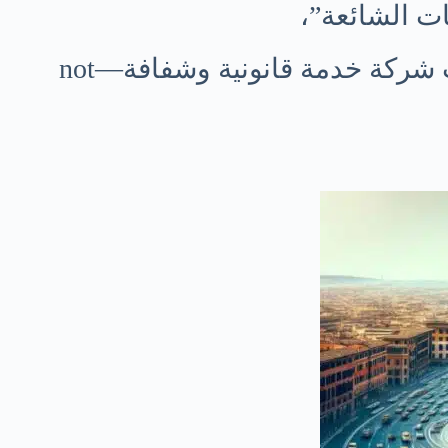
ت الشائعة”،
والأهم: كيف تحصل على انتقال محترم يليق بعائلة أو عمل أو شهر عسل، بأسلوب شركة خدمة قانونية وشفافة—not