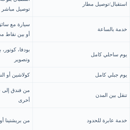
استقبال/توصيل مطار
توصيل مباشر ل
سيارة مع سائق
خدمة بالساعة
أو بين نقاط م
بودفا، كوتور، 
يوم ساحلي كامل
وتصوير
يوم جبلي كامل
كولاشين أو ال
من فندق إلى ف
تنقل بين المدن
أخرى
خدمة عابرة للحدود
من بريشتينا أو