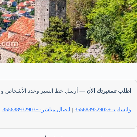
اطلب تسعيرتك الآن
— أرسل خط السير وعدد الأشخاص ومدين
واتساب: +355688932903
|
اتصال مباشر: +355688932903