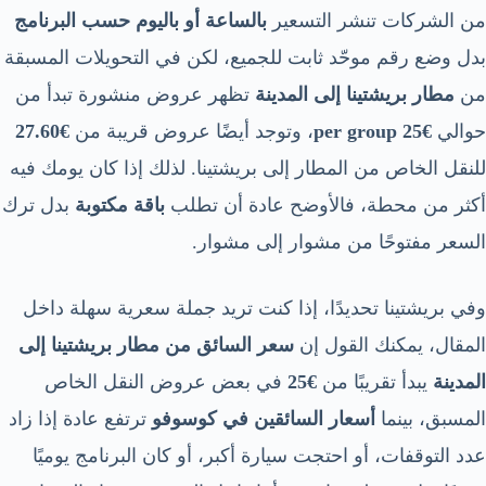
من الشركات تنشر التسعير
بالساعة أو باليوم حسب البرنامج
بدل وضع رقم موحّد ثابت للجميع، لكن في التحويلات المسبقة
من
مطار بريشتينا إلى المدينة
تظهر عروض منشورة تبدأ من
حوالي
€25 per group
، وتوجد أيضًا عروض قريبة من
€27.60
للنقل الخاص من المطار إلى بريشتينا. لذلك إذا كان يومك فيه
أكثر من محطة، فالأوضح عادة أن تطلب
باقة مكتوبة
بدل ترك
السعر مفتوحًا من مشوار إلى مشوار.
وفي بريشتينا تحديدًا، إذا كنت تريد جملة سعرية سهلة داخل
المقال، يمكنك القول إن
سعر السائق من مطار بريشتينا إلى
المدينة
يبدأ تقريبًا من
€25
في بعض عروض النقل الخاص
المسبق، بينما
أسعار السائقين في كوسوفو
ترتفع عادة إذا زاد
عدد التوقفات، أو احتجت سيارة أكبر، أو كان البرنامج يوميًا