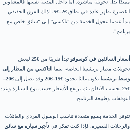
ممتدًا بدل تحويلة مباشرة. أما داخل المدينة نفسها فالمشاوير
القصيرة تظهر عادة في نطاق
€2–€5
، لذلك الفرق الحقيقي
يبدأ عندما تتحول الخدمة من “تاكسي” إلى “سائق خاص مع
برنامج”.
أسعار السائقين في كوسوفو
تبدأ تقريبًا من
€25
لبعض
تحويلات مطار بريشتينا الخاصة، بينما
التاكسي من المطار إلى
وسط بريشتينا
يكون غالبًا بحدود
€15–€20
وقد يصل إلى
€20–
€25
بحسب الاتفاق، ثم ترتفع الأسعار حسب نوع السيارة وعدد
التوقفات وطبيعة البرنامج.
تتوفر الخدمة بصيغ متعددة تناسب الوصول الفردي والعائلات
والرحلات القصيرة. فإذا كنت تفكر في
تأجير سيارة مع سائق