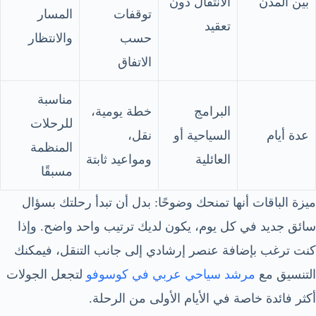
بين المدن
الانتقال دون
توقفات
المسار
تعقيد
حسب
والانتظار
الاتفاق
مناسبة
البرامج
خطة يومية،
للرحلات
عدة أيام
السياحية أو
نقل،
المنظمة
العائلية
ومواعيد ثابتة
مسبقًا
ميزة الباقات أنها تمنحك وضوحًا: بدل أن تبدأ رحلتك بسؤال
سائق جديد في كل يوم، يكون لديك ترتيب واحد واضح. وإذا
كنت ترغب بإضافة عنصر إرشادي إلى جانب التنقل، فيمكنك
التنسيق مع
مرشد سياحي عربي في كوسوفو
لتجعل الجولات
أكثر فائدة خاصة في الأيام الأولى من الرحلة.