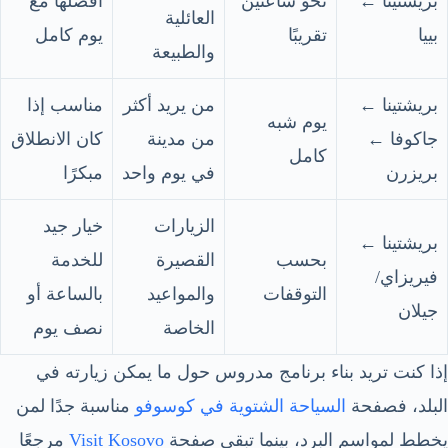
بريشتينا ←
نحو ساعتين
أفضلها مع
العائلية
بييا
تقريبًا
يوم كامل
والطبيعة
بريشتينا ←
من يريد أكثر
مناسب إذا
يوم شبه
جاكوفا ←
من مدينة
كان الانطلاق
كامل
بريزرن
في يوم واحد
مبكرًا
الزيارات
خيار جيد
بريشتينا ←
بحسب
القصيرة
للخدمة
فيريزاي/
التوقفات
والمواعيد
بالساعة أو
جيلان
الخاصة
نصف يوم
إذا كنت تريد بناء برنامج مدروس حول ما يمكن زيارته في
البلد، فصفحة
السياحة الشتوية في كوسوفو
مناسبة جدًا لمن
يخطط لمواسم البرد، بينما تبقى صفحة
Visit Kosovo
مرجعًا