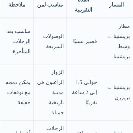
المسار
مناسب لمن
ملاحظة
التقريبية
مطار
مناسب بعد
بريشتينا ←
الوصولات
قصير نسبيًا
الرحلات
وسط
السريعة
المتأخرة
بريشتينا
الزوار
حوالي 1.5
الراغبون في
يمكن دمجه
بريشتينا ←
إلى 2 ساعة
مدينة
مع توقفات
بريزرن
تقريبًا
تاريخية
خفيفة
جميلة
الرحلات