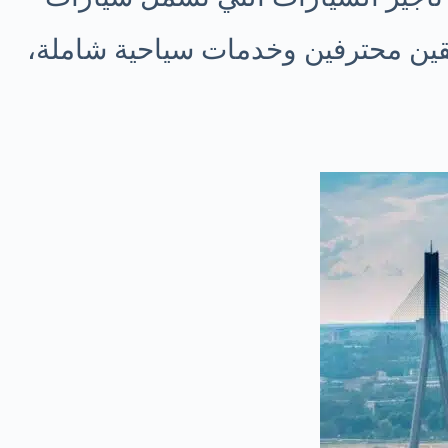
قين محترفين وخدمات سياحية شاملة،