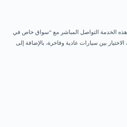
نك بسهولة الحصول على “ارقام سواقين لاتفيا” من خلال europe-driver.com. تتيح لك هذه الخدمة التواصل المباشر مع “سواق خاص في
لاختيار بين سيارات عادية وفاخرة، بالإضافة إلى