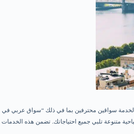
سائق في ريغا” من europe-driver.com يعد خيارًا ممتازًا. توفر الخدمة سواقين محترفين بما في ذلك “سواق عربي في
احية متنوعة تلبي جميع احتياجاتك. تضمن هذه الخدمات