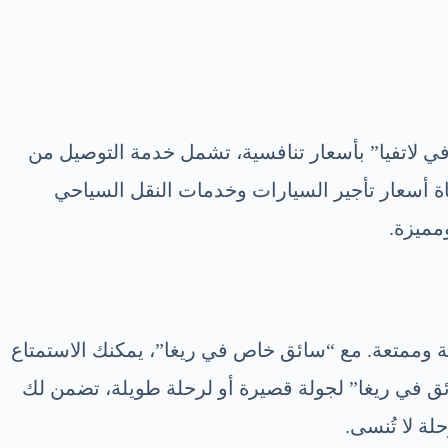
لى الموسم والخدمات المطلوبة. يوفر europe-driver.com “سواقين عرب في لاتفيا” بأسعار تنافسية، تشمل خدمة التوصيل من
عاة أسعار تأجير السيارات وخدمات النقل السياحي
مميزة.
ي في ريغا” لتجربة سياحية مريحة وممتعة. مع “سائق خاص في ريغا”، يمكنك الاستمتاع
ق في ريغا” لجولة قصيرة أو لرحلة طويلة، تضمن لك
ة لا تُنسى.