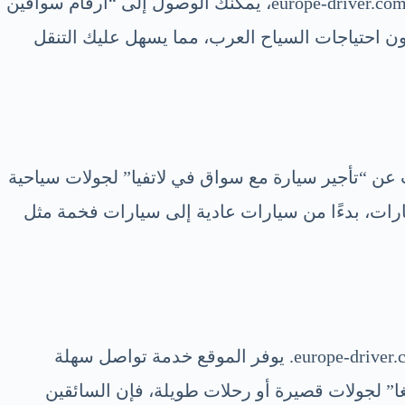
للباحثين عن وسائل تنقل موثوقة في لاتفيا، يمكنهم الاعتماد على “سواقين في لاتفيا” لتلبية احتياجاتهم. من خلال europe-driver.com، يمكنك الوصول إلى “أرقام سواقين
ن احتياجات السياح العرب، مما يسهل عليك التنقل
عن “تأجير سيارة مع سواق في لاتفيا” لجولات سياحية
ارات، بدءًا من سيارات عادية إلى سيارات فخمة مثل
إذا كنت بحاجة إلى مزيد من المساعدة في رحلتك، يمكنك العثور على “رقم سائق عربي في ريغا” عبر موقع europe-driver.com. يوفر الموقع خدمة تواصل سهلة
” لجولات قصيرة أو رحلات طويلة، فإن السائقين