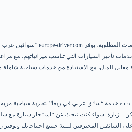
تختلف “سعر السائق في لاتفيا” بناءً ع
 خدمات تأجير السيارات التي تناسب ميزانياتهم، مع مرا
قابل المال، مع الاستفادة من خدمات سياحية شاملة و
للسياح الذين يزورون ريغا لأول مرة، يوفر europe-driver.com خدمة “سائق عرب
 للزيارة. سواء كنت تبحث عن “استئجار سيارة مع سائ
 السائقين المحترفين لتلبية جميع احتياجاتك وتوفير رحل