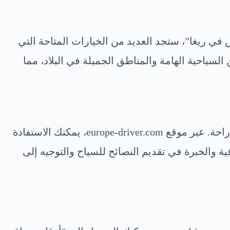
 في ريغا”، ستجد العديد من الخيارات المتاحة التي
لسياحية الهامة والمناطق الجميلة في البلاد، مما
إذا كنت تخطط لزيارة ريغا، فإن “استئجار سيارة مع سائق في ريغا” هو الخيار الأمثل لاستكشاف المدينة بأمان وراحة. عبر موقع europe-driver.com، يمكنك الاستفادة
ة والخبرة في تقديم النصائح للسياح والتوجيه إلى