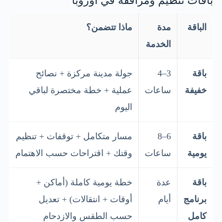
باقات تنظيم ومرافقة في أوروبا
الباقة
مدة
ماذا تتضمن؟
الخدمة
باقة
3–4
جولة مدينة مركزة + نصائح
خفيفة
ساعات
عملية + خطة مختصرة لباقي
اليوم
باقة
6–8
مسار متكامل + توقفات + تنظيم
يومية
ساعات
وقتك + اقتراحات حسب الاهتمام
باقة
عدة
خطة يومية كاملة (أماكن +
برنامج
أيام
أوقات + انتقالات) + تعديل
كامل
حسب الطقس والازدحام