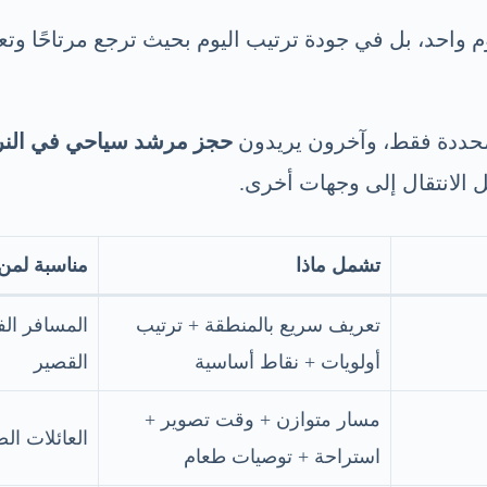
واحد، بل في جودة ترتيب اليوم بحيث ترجع مرتاحًا وتعر
ددة فقط، وآخرون يريدون
حجز مرشد سياحي في النر
ل الانتقال إلى وجهات أخرى.
تشمل ماذا
مناسبة لمن
تعريف سريع بالمنطقة + ترتيب
المسافر الف
أولويات + نقاط أساسية
القصير
مسار متوازن + وقت تصوير +
العائلات ال
استراحة + توصيات طعام