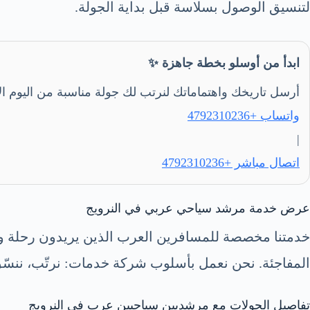
لتنسيق الوصول بسلاسة قبل بداية الجولة.
ابدأ من أوسلو بخطة جاهزة ✨
أرسل تاريخك واهتماماتك لنرتب لك جولة مناسبة من اليوم ال
واتساب +4792310236
|
اتصال مباشر +4792310236
عرض خدمة مرشد سياحي عربي في النرويج
خدمتنا مخصصة للمسافرين العرب الذين يريدون رحلة وا
المفاجئة. نحن نعمل بأسلوب شركة خدمات: نرتّب، ننسّق،
تفاصيل الجولات مع مرشديين سياحيين عرب في النرويج