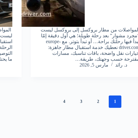
لمواصلات من مطار بروكسل إلى بروكسل ليست
المواص
مجرد مشوار” بعد رحلة طويلة؛ هي أول دقيقة إمّا
ليست م
تبدأ فيها رحلتك براحة… أو تبدأ بتوتر. مع europe-
استقبا
driver.com نعطيك خدمة استقبال مطار جاهزة:
الرحلة
يارات نقل واضحة، باقات تناسبك، مسارات
التوصي
قترحة حسب وجهتك، طريقة…
ما يحت
د. رائد
مارس 5, 2026
4
3
2
1