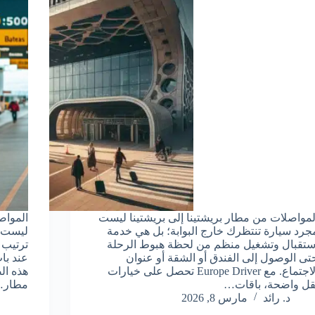
لمواصلات من مطار بريشتينا إلى بريشتينا ليست
المواص
جرد سيارة تنتظرك خارج البوابة؛ بل هي خدمة
ليست م
ستقبال وتشغيل منظم من لحظة هبوط الرحلة
ترتيب 
تى الوصول إلى الفندق أو الشقة أو عنوان
عند با
الاجتماع. مع Europe Driver تحصل على خيارات
هذه ال
قل واضحة، باقات…
مطار
د. رائد
مارس 8, 2026